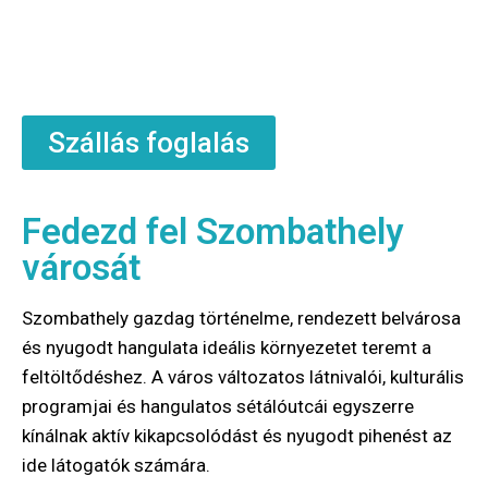
Letisztult, modern környezet prémium kényelemmel,
üzleti és pihenési célú utazásokhoz egyaránt ideális
választás.
Szállás foglalás
Fedezd fel Szombathely
városát
Szombathely gazdag történelme, rendezett belvárosa
és nyugodt hangulata ideális környezetet teremt a
feltöltődéshez. A város változatos látnivalói, kulturális
programjai és hangulatos sétálóutcái egyszerre
kínálnak aktív kikapcsolódást és nyugodt pihenést az
ide látogatók számára.