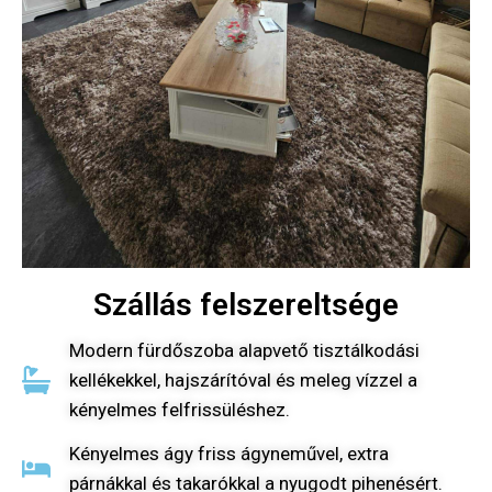
Szállás felszereltsége
Modern fürdőszoba alapvető tisztálkodási
kellékekkel, hajszárítóval és meleg vízzel a
kényelmes felfrissüléshez.
Kényelmes ágy friss ágyneművel, extra
párnákkal és takarókkal a nyugodt pihenésért.